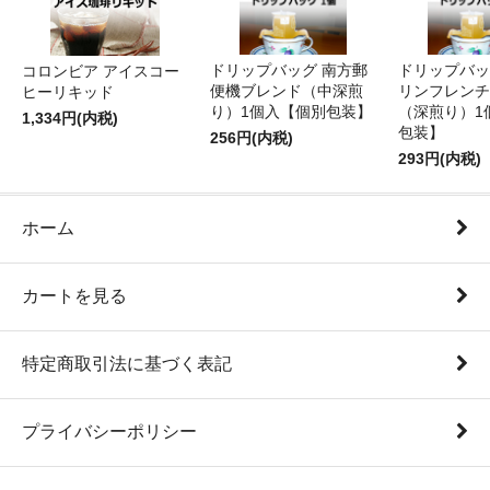
ドリップバッグ 南方郵
ドリップバッ
コロンビア アイスコー
便機ブレンド（中深煎
リンフレンチ
ヒーリキッド
り）1個入【個別包装】
（深煎り）1
1,334円(内税)
包装】
256円(内税)
293円(内税)
ホーム
カートを見る
特定商取引法に基づく表記
プライバシーポリシー