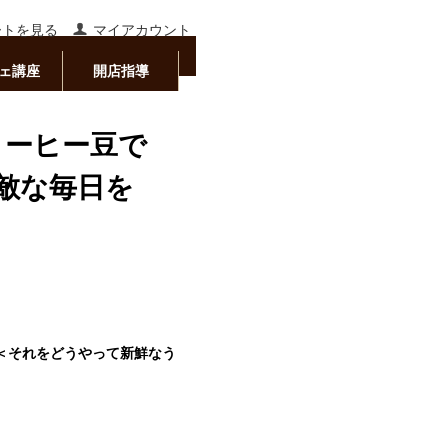
ートを見る
マイアカウント
ェ講座
開店指導
コーヒー豆で
敵な毎日を
！
＜それをどうやって新鮮なう