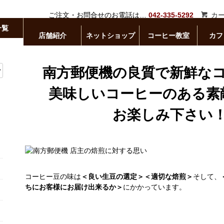
ご注文・お問合せのお電話は…
042-335-5292
カ
一覧
店舗紹介
ネットショップ
コーヒー教室
カフ
南方郵便機の良質で新鮮な
美味しいコーヒーのある素
お楽しみ下さい
コーヒー豆の味は
＜良い生豆の選定＞＜適切な焙煎＞
そして、
ちにお客様にお届け出来るか＞
にかかっています。