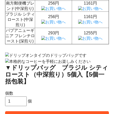
南方郵便機ブレ
256円
1161円
ンド(中深煎り)
ブラジル シティ
256円
1161円
ロースト(中深
煎り)
パプアニューギ
293円
1255円
ニア フレンチロ
ースト(深煎り)
▼ドリップバッグ ブラジル シティ
ロースト（中深煎り）5個入【5個一
括包装】
個数
個