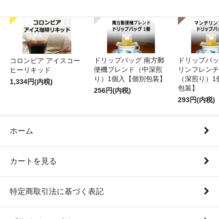
ドリップバッグ 南方郵
ドリップバッ
コロンビア アイスコー
便機ブレンド（中深煎
リンフレンチ
ヒーリキッド
り）1個入【個別包装】
（深煎り）1
1,334円(内税)
包装】
256円(内税)
293円(内税)
ホーム
カートを見る
特定商取引法に基づく表記