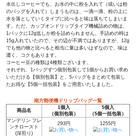
水出しコーヒーでも、お水の中に粉を入れて（或いは粉
のバッグを入れて）しまうものは、一滴一滴、粉の上に
水を落としていくタイプに比べると味は落ちてしまいま
す。ただ、カップオンドリップタイプ機械詰めの物は、
1バックに12g迄しか粉を詰められません。手詰めの時は
15g入れていたので、その辺が不満ではありますが、12g
でも他の物と比べると相当に量は多いはずなので、味は
濃く、コクもあります。
コーヒー豆の種類は4種類ございます。
それぞれ、1バッグずつ個別包装して1個からお買い求め
いただける【個別包装】と、5バッグをまとめて包装し
たお得な【5個一括包装】をご用意いたしました。
南方郵便機ドリップバッグ一覧
1個入
5個入
商品名
（個別包装）
（5個一括包装）
マンデリン フレ
293円
1255円
ンチロースト
(深煎り)