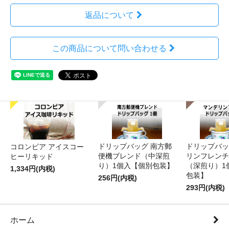
返品について
この商品について問い合わせる
ドリップバッグ 南方郵
ドリップバッ
コロンビア アイスコー
便機ブレンド（中深煎
リンフレンチ
ヒーリキッド
り）1個入【個別包装】
（深煎り）1
1,334円(内税)
包装】
256円(内税)
293円(内税)
ホーム