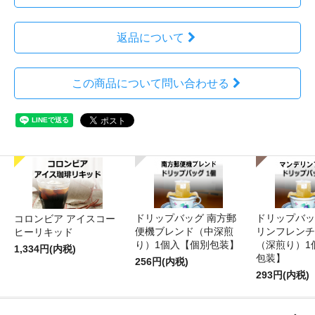
返品について
この商品について問い合わせる
ドリップバッグ 南方郵
ドリップバッ
コロンビア アイスコー
便機ブレンド（中深煎
リンフレンチ
ヒーリキッド
り）1個入【個別包装】
（深煎り）1
1,334円(内税)
包装】
256円(内税)
293円(内税)