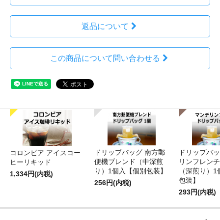
返品について
この商品について問い合わせる
ドリップバッグ 南方郵
ドリップバッ
コロンビア アイスコー
便機ブレンド（中深煎
リンフレンチ
ヒーリキッド
り）1個入【個別包装】
（深煎り）1
1,334円(内税)
包装】
256円(内税)
293円(内税)