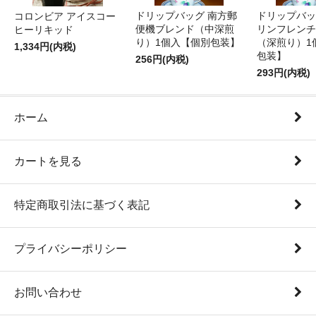
ドリップバッグ 南方郵
ドリップバッ
コロンビア アイスコー
便機ブレンド（中深煎
リンフレンチ
ヒーリキッド
り）1個入【個別包装】
（深煎り）1
1,334円(内税)
包装】
256円(内税)
293円(内税)
ホーム
カートを見る
特定商取引法に基づく表記
プライバシーポリシー
お問い合わせ